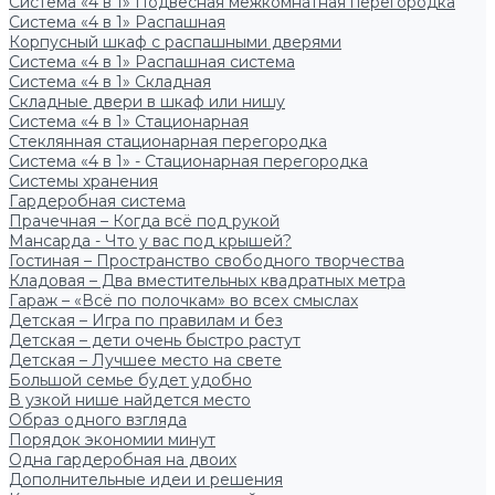
Система «4 в 1» Подвесная межкомнатная перегородка
Система «4 в 1» Распашная
Корпусный шкаф с распашными дверями
Система «4 в 1» Распашная система
Система «4 в 1» Складная
Складные двери в шкаф или нишу
Система «4 в 1» Стационарная
Стеклянная стационарная перегородка
Система «4 в 1» - Стационарная перегородка
Системы хранения
Гардеробная система
Прачечная – Когда всё под рукой
Мансарда - Что у вас под крышей?
Гостиная – Пространство свободного творчества
Кладовая – Два вместительных квадратных метра
Гараж – «Всё по полочкам» во всех смыслах
Детская – Игра по правилам и без
Детская – дети очень быстро растут
Детская – Лучшее место на свете
Большой семье будет удобно
В узкой нише найдется место
Образ одного взгляда
Порядок экономии минут
Одна гардеробная на двоих
Дополнительные идеи и решения