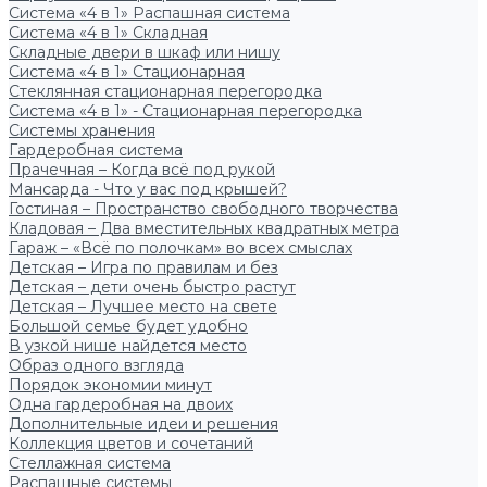
Система «4 в 1» Распашная система
Система «4 в 1» Складная
Складные двери в шкаф или нишу
Система «4 в 1» Стационарная
Стеклянная стационарная перегородка
Система «4 в 1» - Стационарная перегородка
Системы хранения
Гардеробная система
Прачечная – Когда всё под рукой
Мансарда - Что у вас под крышей?
Гостиная – Пространство свободного творчества
Кладовая – Два вместительных квадратных метра
Гараж – «Всё по полочкам» во всех смыслах
Детская – Игра по правилам и без
Детская – дети очень быстро растут
Детская – Лучшее место на свете
Большой семье будет удобно
В узкой нише найдется место
Образ одного взгляда
Порядок экономии минут
Одна гардеробная на двоих
Дополнительные идеи и решения
Коллекция цветов и сочетаний
Стеллажная система
Распашные системы