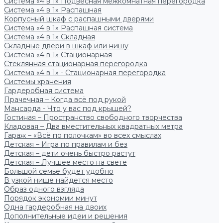
Система «4 в 1» Подвесная межкомнатная перегородка
Система «4 в 1» Распашная
Корпусный шкаф с распашными дверями
Система «4 в 1» Распашная система
Система «4 в 1» Складная
Складные двери в шкаф или нишу
Система «4 в 1» Стационарная
Стеклянная стационарная перегородка
Система «4 в 1» - Стационарная перегородка
Системы хранения
Гардеробная система
Прачечная – Когда всё под рукой
Мансарда - Что у вас под крышей?
Гостиная – Пространство свободного творчества
Кладовая – Два вместительных квадратных метра
Гараж – «Всё по полочкам» во всех смыслах
Детская – Игра по правилам и без
Детская – дети очень быстро растут
Детская – Лучшее место на свете
Большой семье будет удобно
В узкой нише найдется место
Образ одного взгляда
Порядок экономии минут
Одна гардеробная на двоих
Дополнительные идеи и решения