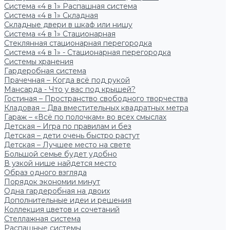
Система «4 в 1» Распашная система
Система «4 в 1» Складная
Складные двери в шкаф или нишу
Система «4 в 1» Стационарная
Стеклянная стационарная перегородка
Система «4 в 1» - Стационарная перегородка
Системы хранения
Гардеробная система
Прачечная – Когда всё под рукой
Мансарда - Что у вас под крышей?
Гостиная – Пространство свободного творчества
Кладовая – Два вместительных квадратных метра
Гараж – «Всё по полочкам» во всех смыслах
Детская – Игра по правилам и без
Детская – дети очень быстро растут
Детская – Лучшее место на свете
Большой семье будет удобно
В узкой нише найдется место
Образ одного взгляда
Порядок экономии минут
Одна гардеробная на двоих
Дополнительные идеи и решения
Коллекция цветов и сочетаний
Стеллажная система
Распашные системы