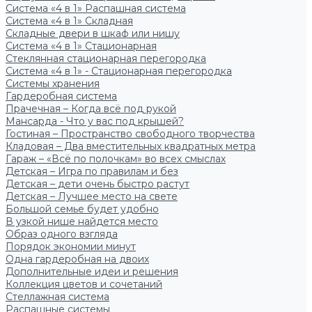
Система «4 в 1» Распашная система
Система «4 в 1» Складная
Складные двери в шкаф или нишу
Система «4 в 1» Стационарная
Стеклянная стационарная перегородка
Система «4 в 1» - Стационарная перегородка
Системы хранения
Гардеробная система
Прачечная – Когда всё под рукой
Мансарда - Что у вас под крышей?
Гостиная – Пространство свободного творчества
Кладовая – Два вместительных квадратных метра
Гараж – «Всё по полочкам» во всех смыслах
Детская – Игра по правилам и без
Детская – дети очень быстро растут
Детская – Лучшее место на свете
Большой семье будет удобно
В узкой нише найдется место
Образ одного взгляда
Порядок экономии минут
Одна гардеробная на двоих
Дополнительные идеи и решения
Коллекция цветов и сочетаний
Стеллажная система
Распашные системы