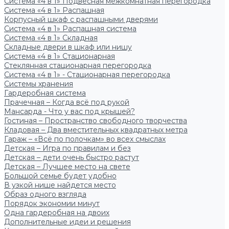
Система «4 в 1» Подвесная межкомнатная перегородка
Система «4 в 1» Распашная
Корпусный шкаф с распашными дверями
Система «4 в 1» Распашная система
Система «4 в 1» Складная
Складные двери в шкаф или нишу
Система «4 в 1» Стационарная
Стеклянная стационарная перегородка
Система «4 в 1» - Стационарная перегородка
Системы хранения
Гардеробная система
Прачечная – Когда всё под рукой
Мансарда - Что у вас под крышей?
Гостиная – Пространство свободного творчества
Кладовая – Два вместительных квадратных метра
Гараж – «Всё по полочкам» во всех смыслах
Детская – Игра по правилам и без
Детская – дети очень быстро растут
Детская – Лучшее место на свете
Большой семье будет удобно
В узкой нише найдется место
Образ одного взгляда
Порядок экономии минут
Одна гардеробная на двоих
Дополнительные идеи и решения