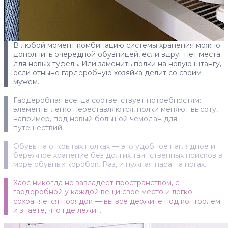
В любой момент комбинацию системы хранения можно
дополнить очередной обувницей, если вдруг нет места
для новых туфель. Или заменить полки на новую штангу,
если отныне гардеробную хозяйка делит со своим
мужем.
Гардеробная всегда соответствует потребностям:
элементы легко переставляются, полки меняют высоту,
например, под новый большой чемодан для
путешествий.
Обувь на открытых полках — это удобное наглядное и
бережное хранение без долгих таинственных поисков в
море обувных коробок. Раз, и нужная пара на ногах.
Хаос никогда не завладеет пространством, с
гардеробной у каждой вещи свое место и легко
сохраняется порядок — вы всё держите под контролем
и знаете, что где лежит.