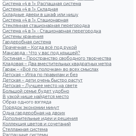
Система «4 в 1» Распашная система
Система «4 в 1» Складная
Складные двери в шкаф или нишу
Система «4 в 1» Стационарная
Стеклянная стационарная перегородка
Система «4 в 1» - Стационарная перегородка
Системы хранения
Гардеробная система
Прачечная – Когда всё под рукой
Мансарда - Что у вас под крышей?
Гостиная – Пространство свободного творчества
Кладовая – Два вместительных квадратных метра
Гараж – «Всё по полочкам» во всех смыслах
Детская – Игра по правилам и без
Детская – дети очень быстро растут
Детская – Лучшее место на свете
Большой семье будет удобно
В узкой нише найдется место
Образ одного взгляда
Порядок экономии минут
Одна гардеробная на двоих
Дополнительные идеи и решения
Коллекция цветов и сочетаний
Стеллажная система
Распашные системы