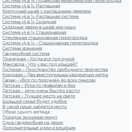
Система «4 в 1» Подвесная межкомнатная перегородка
Система «4 в 1» Распашная
Корпусный шкаф с распашными дверями
Система «4 в 1» Распашная система
Система «4 в 1» Складная
Складные двери в шкаф или нишу
Система «4 в 1» Стационарная
Стеклянная стационарная перегородка
Система «4 в 1» - Стационарная перегородка
Системы хранения
Гардеробная система
Прачечная – Когда всё под рукой
Мансарда - Что у вас под крышей?
Гостиная – Пространство свободного творчества
Кладовая – Два вместительных квадратных метра
Гараж – «Всё по полочкам» во всех смыслах
Детская – Игра по правилам и без
Детская – дети очень быстро растут
Детская – Лучшее место на свете
Большой семье будет удобно
В узкой нише найдется место
Образ одного взгляда
Порядок экономии минут
Одна гардеробная на двоих
Дополнительные идеи и решения