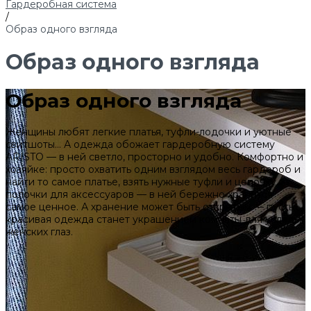
Гардеробная система
/
Образ одного взгляда
Образ одного взгляда
Образ одного взгляда
Женщины любят легкие платья, туфли-лодочки и уютные
свитшоты... А одежда обожает гардеробную систему
ARISTO — в ней светло, просторно и удобно. Комфортно и
хозяйке: просто охватить одним взглядом весь гардероб и
найти то самое платье, взять нужные туфли и цепочку из
полочки для аксессуаров — в ней бережно хранится
самое ценное. А хранение может быть открытым — пусть
красивая одежда станет украшением комнаты для услады
женских глаз.