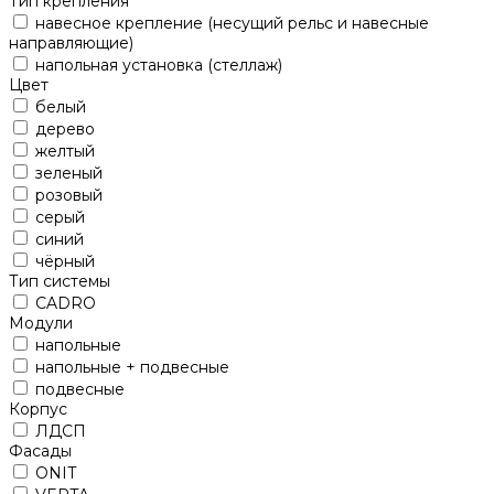
Тип крепления
навесное крепление (несущий рельс и навесные
направляющие)
напольная установка (стеллаж)
Цвет
белый
дерево
желтый
зеленый
розовый
серый
синий
чёрный
Тип системы
CADRO
Модули
напольные
напольные + подвесные
подвесные
Корпус
ЛДСП
Фасады
ONIT