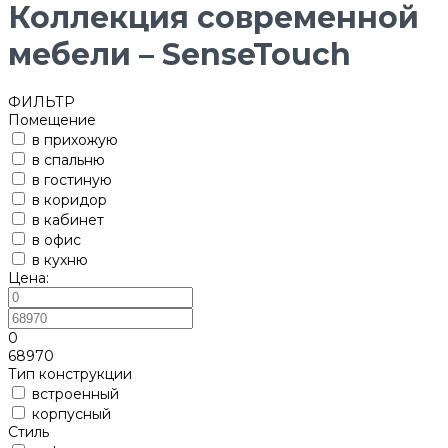
Коллекция современной
мебели – SenseTouch
ФИЛЬТР
Помещение
в прихожую
в спальню
в гостиную
в коридор
в кабинет
в офис
в кухню
Цена:
0
68970
Тип конструкции
встроенный
корпусный
Стиль