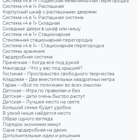
Система «4 в 1» Подвесная межкомнатная перегородка
Система «4 в 1» Распашная
Корпусный шкаф с распашными дверями
Система «4 в 1» Распашная система
Система «4 в 1» Складная
Складные двери в шкаф или нишу
Система «4 в 1» Стационарная
Стеклянная стационарная перегородка
Система «4 в 1» - Стационарная перегородка
Системы хранения
Гардеробная система
Прачечная – Когда всё под рукой
Мансарда - Что у вас под крышей?
Гостиная – Пространство свободного творчества
Кладовая – Два вместительных квадратных метра
Гараж – «Всё по полочкам» во всех смыслах
Детская – Игра по правилам и без
Детская – дети очень быстро растут
Детская – Лучшее место на свете
Большой семье будет удобно
В узкой нише найдется место
Образ одного взгляда
Порядок экономии минут
Одна гардеробная на двоих
Дополнительные идеи и решения