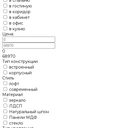
в спальню
в гостиную
в коридор
в кабинет
в офис
в кухню
Цена:
0
68970
Тип конструкции
встроенный
корпусный
Стиль
лофт
современный
Материал
зеркало
ЛДСП
Натуральный шпон
Панели МДФ
стекло