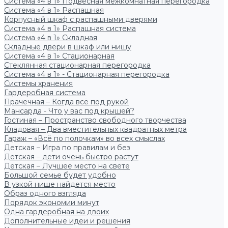
Система «4 в 1» Подвесная межкомнатная перегородка
Система «4 в 1» Распашная
Корпусный шкаф с распашными дверями
Система «4 в 1» Распашная система
Система «4 в 1» Складная
Складные двери в шкаф или нишу
Система «4 в 1» Стационарная
Стеклянная стационарная перегородка
Система «4 в 1» - Стационарная перегородка
Системы хранения
Гардеробная система
Прачечная – Когда всё под рукой
Мансарда - Что у вас под крышей?
Гостиная – Пространство свободного творчества
Кладовая – Два вместительных квадратных метра
Гараж – «Всё по полочкам» во всех смыслах
Детская – Игра по правилам и без
Детская – дети очень быстро растут
Детская – Лучшее место на свете
Большой семье будет удобно
В узкой нише найдется место
Образ одного взгляда
Порядок экономии минут
Одна гардеробная на двоих
Дополнительные идеи и решения