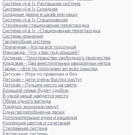
Система «4 в 1» Распашная система
Система «4 в 1» Складная
Складные двери в шкаф или нишу
Система «4 в 1» Стационарная
Стеклянная стационарная перегородка
Система «4 в 1» - Стационарная перегородка
Системы хранения
Гардеробная система
Прачечная – Когда всё под рукой
Мансарда - Что у вас под крышей?
Гостиная – Пространство свободного творчества
Кладовая – Два вместительных квадратных метра
Гараж – «Всё по полочкам» во всех смыслах
Детская – Игра по правилам и без
Детская – дети очень быстро растут
Детская – Лучшее место на свете
Большой семье будет удобно
В узкой нише найдется место
Образ одного взгляда
Порядок экономии минут
Одна гардеробная на двоих
Дополнительные идеи и решения
Коллекция цветов и сочетаний
Стеллажная система
Распашные системы