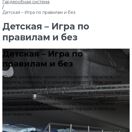
Гардеробная система
/
Детская – Игра по правилам и без
Детская – Игра по
правилам и без
Детская – Игра по
правилам и без
Юному школьнику нужно успеть многое: поучиться,
погулять, поиграть. Его комнате непросто, ведь детская
одновременно поле для игр, учебный класс и место
хранения множества вещей. Коллекция футбольных мячей,
всесезонный гардероб, уличный транспорт, любимый
конструктор будут дружно соседствовать на полках
закрытой гардеробной, сохраняя порядок и свободу
пространства.