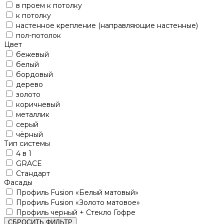
в проем к потолку
к потолку
настенное крепление (направляющие настенные)
пол-потолок
Цвет
бежевый
белый
бордовый
дерево
золото
коричневый
металлик
серый
чёрный
Тип системы
4 в 1
GRACE
Стандарт
Фасады
Профиль Fusion «Белый матовый»
Профиль Fusion «Золото матовое»
Профиль черный + Стекло Гофре
СБРОСИТЬ ФИЛЬТР