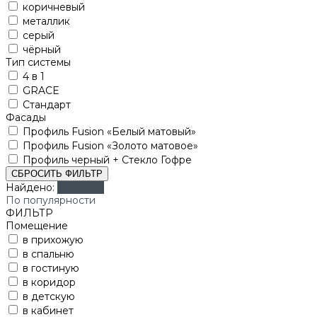
коричневый
металлик
серый
чёрный
Тип системы
4 в 1
GRACE
Стандарт
Фасады
Профиль Fusion «Белый матовый»
Профиль Fusion «Золото матовое»
Профиль черный + Стекло Гофре
СБРОСИТЬ ФИЛЬТР
Найдено:
Показать
По популярности
ФИЛЬТР
Помещение
в прихожую
в спальню
в гостиную
в коридор
в детскую
в кабинет