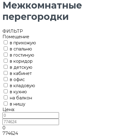
Межкомнатные
перегородки
ФИЛЬТР
Помещение
в прихожую
в спальню
в гостиную
в коридор
в детскую
в кабинет
в офис
в кладовую
в кухню
на балкон
в нишу
Цена:
0
774624