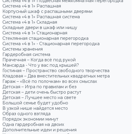
Система «4 в 1» Подвесная межкомнатная перегородка
Система «4 в 1» Распашная
Корпусный шкаф с распашными дверями
Система «4 в 1» Распашная система
Система «4 в 1» Складная
Складные двери в шкаф или нишу
Система «4 в 1» Стационарная
Стеклянная стационарная перегородка
Система «4 в 1» - Стационарная перегородка
Системы хранения
Гардеробная система
Прачечная – Когда всё под рукой
Мансарда - Что у вас под крышей?
Гостиная – Пространство свободного творчества
Кладовая – Два вместительных квадратных метра
Гараж – «Всё по полочкам» во всех смыслах
Детская – Игра по правилам и без
Детская – дети очень быстро растут
Детская – Лучшее место на свете
Большой семье будет удобно
В узкой нише найдется место
Образ одного взгляда
Порядок экономии минут
Одна гардеробная на двоих
Дополнительные идеи и решения