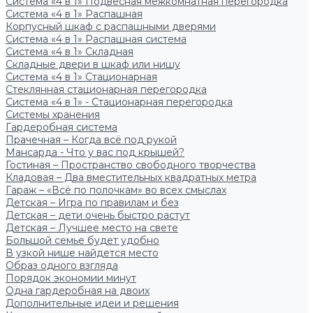
Система «4 в 1» Подвесная межкомнатная перегородка
Система «4 в 1» Распашная
Корпусный шкаф с распашными дверями
Система «4 в 1» Распашная система
Система «4 в 1» Складная
Складные двери в шкаф или нишу
Система «4 в 1» Стационарная
Стеклянная стационарная перегородка
Система «4 в 1» - Стационарная перегородка
Системы хранения
Гардеробная система
Прачечная – Когда всё под рукой
Мансарда - Что у вас под крышей?
Гостиная – Пространство свободного творчества
Кладовая – Два вместительных квадратных метра
Гараж – «Всё по полочкам» во всех смыслах
Детская – Игра по правилам и без
Детская – дети очень быстро растут
Детская – Лучшее место на свете
Большой семье будет удобно
В узкой нише найдется место
Образ одного взгляда
Порядок экономии минут
Одна гардеробная на двоих
Дополнительные идеи и решения