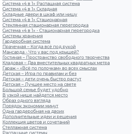
Система «4 в 1» Распашная система
Система «4 в 1» Складная
Складные двери в шкаф или нишу
Система «4 в 1» Стационарная
Стеклянная стационарная перегородка
Система «4 в 1» - Стационарная перегородка
Системы хранения
Гардеробная система
Прачечная – Когда всё под рукой
Мансарда - Что у вас под крышей?
Гостиная – Пространство свободного творчества
Кладовая – Два вместительных квадратных метра
Гараж – «Всё по полочкам» во всех смыслах
Детская – Игра по правилам и без
Детская – дети очень быстро растут
Детская – Лучшее место на свете
Большой семье будет удобно
В узкой нише найдется место
Образ одного взгляда
Порядок экономии минут
Одна гардеробная на двоих
Дополнительные идеи и решения
Коллекция цветов и сочетаний
Стеллажная система
Распашные системы